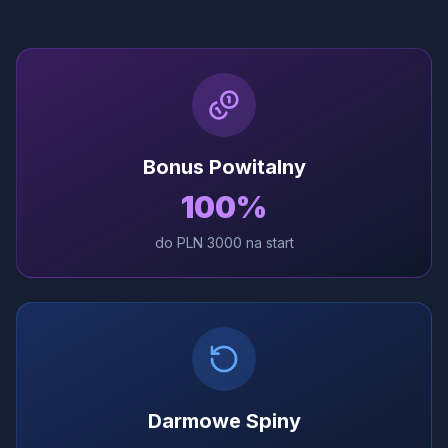
Bonus Powitalny
100%
do PLN 3000 na start
Darmowe Spiny