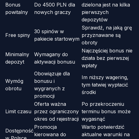
Bonus
Do 4500 PLN dla
dzielona jest na kilka
powitalny
nowych graczy
pierwszych
depozytów
Sprawdź, na jaką grę
30 spinów w
Free spiny
przyznawane są
pakiecie startowym
obroty
Najczęściej bonus nie
Minimalny
Wymagany do
działa bez pierwszej
depozyt
aktywacji bonusu
wpłaty
Obowiązuje dla
Im niższy wagering,
Wymóg
bonusu i
tym łatwiej wypłacić
obrotu
wygranych z
środki
promocji
Oferta ważna
Po przekroczeniu
Limit czasu
przez ograniczony
terminu bonus może
okres od rejestracji
wygasnąć
Promocja
Warto potwierdzić
Dostępność
kierowana do
aktualne warunki na
w Polsce