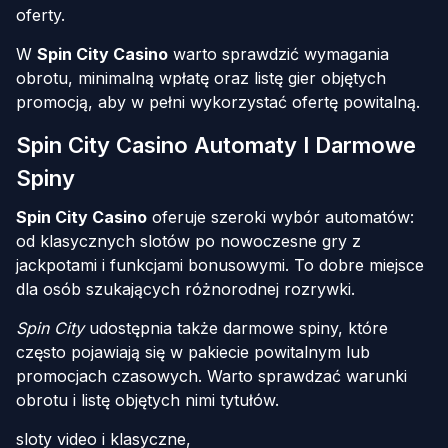
oferty.
W
Spin City Casino
warto sprawdzić wymagania
obrotu, minimalną wpłatę oraz listę gier objętych
promocją, aby w pełni wykorzystać ofertę powitalną.
Spin City Casino Automaty I Darmowe
Spiny
Spin City Casino
oferuje szeroki wybór automatów:
od klasycznych slotów po nowoczesne gry z
jackpotami i funkcjami bonusowymi. To dobre miejsce
dla osób szukających różnorodnej rozrywki.
Spin City
udostępnia także darmowe spiny, które
często pojawiają się w pakiecie powitalnym lub
promocjach czasowych. Warto sprawdzać warunki
obrotu i listę objętych nimi tytułów.
sloty video i klasyczne,