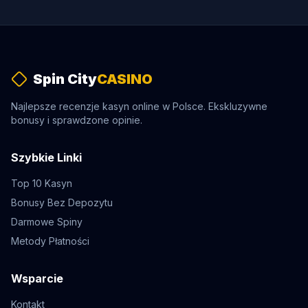
Spin City
CASINO
Najlepsze recenzje kasyn online w Polsce. Ekskluzywne
bonusy i sprawdzone opinie.
Szybkie Linki
Top 10 Kasyn
Bonusy Bez Depozytu
Darmowe Spiny
Metody Płatności
Wsparcie
Kontakt