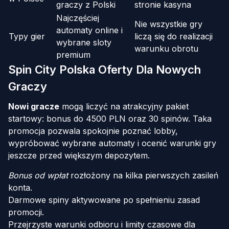
graczy z Polski
stronie kasyna
Najczęściej
Nie wszystkie gry
automaty online i
Typy gier
liczą się do realizacji
wybrane sloty
warunku obrotu
premium
Spin City Polska Oferty Dla Nowych
Graczy
Nowi gracze
mogą liczyć na atrakcyjny pakiet
startowy: bonus do 4500 PLN oraz 30 spinów. Taka
promocja pozwala spokojnie poznać lobby,
wypróbować wybrane automaty i ocenić warunki gry
jeszcze przed większym depozytem.
Bonus od wpłat
rozłożony na kilka pierwszych zasileń
konta.
Darmowe spiny aktywowane po spełnieniu zasad
promocji.
Przejrzyste warunki odbioru i limity czasowe dla